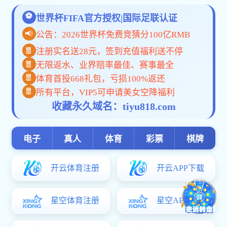
人物风采
教师
教师风采
刘翠：感
学生风采
袁新：勉力
张东国：
球盟会娱乐友风采
蔡林：无
高珊：做