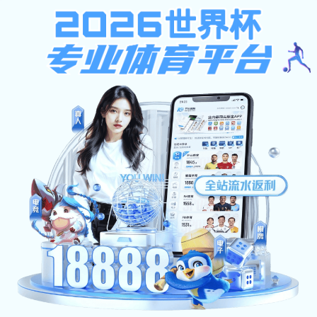
球盟会娱乐
首 页
学球盟会娱
机构设置
人才培养
乐概况
合作交流
招生就业
球盟会娱乐
搜索
园服务