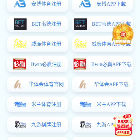
映像球盟会娱乐园
才，聚焦
能力强、综
光影记忆
产教
171个球
育研究所
学院；与中
录共建四
就业
密合作，
手能力强
典奥托立
院、上海
线率连年增
国际
国、美国