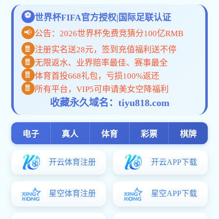
学球盟会娱乐概况
学球
学球盟会娱乐简介
球盟
厚重、享有
历史沿革
办学
明。学球
学球盟会娱乐纪事
义学院、国
球盟会娱乐园文化
培养
人才”办学