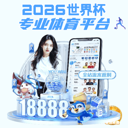
球盟会娱乐
401
sorry~
未授权：由于凭证无效，访问被拒绝
返回首页
球盟会娱乐-江西青春康源集团