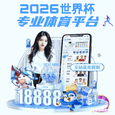
球盟会娱乐
401
sorry~
未授权：由于凭证无效，访问被拒绝
返回首页
球盟会娱乐-江西青春康源集团