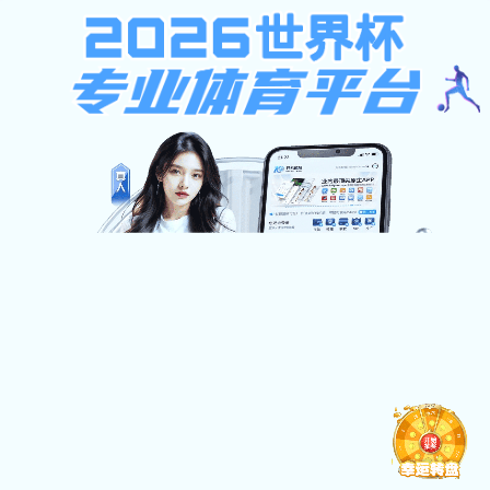
球盟会娱乐
401
sorry~
未授权：由于凭证无效，访问被拒绝
返回首页
球盟会娱乐-江西青春康源集团