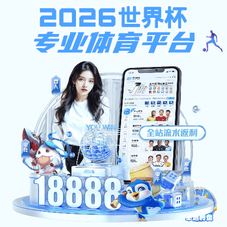
球盟会娱乐
401
sorry~
未授权：由于凭证无效，访问被拒绝
返回首页
球盟会娱乐-江西青春康源集团