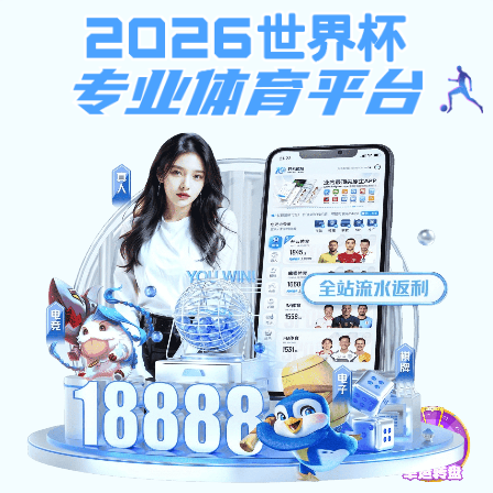
球盟会娱乐
401
sorry~
未授权：由于凭证无效，访问被拒绝
返回首页
球盟会娱乐-江西青春康源集团